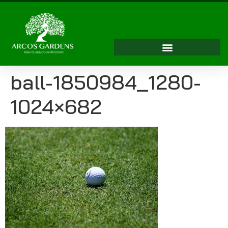
ball-1850984_1280-
1024×682